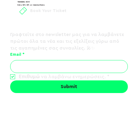
TRENDING NOW
Extra 30% Off on Selected Items
Book Your Ticket
Γραφτείτε στο 
newsletter
 μας για να λαμβάνετε 
πρώτοι όλα τα νέα και τις εξελίξεις γύρω από 
τις αγαπημένες σας συναυλίες. 🎤✨
ΛΟΓΟΣ ΤΙΜΗΣ - Summer Tour 2026
Email
*
Επιθυμώ
 να λαμβάνω ενημερώσεις.
*
Submit