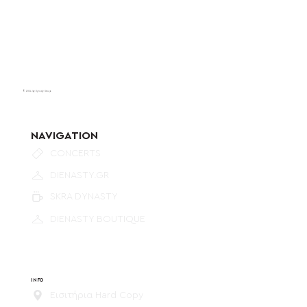
© 2024 by Dynasty Group.
NAVIGATION
CONCERTS
DIENASTY.GR
SKRA DYNASTY
DIENASTY BOUTIQUE
INFO
Εισιτήρια Hard Copy