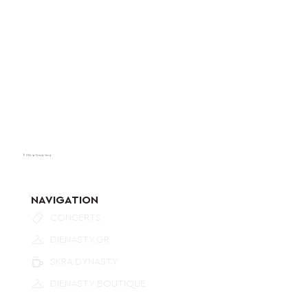
© 2024 by Dynasty Group.
NAVIGATION
CONCERTS
DIENASTY.GR
SKRA DYNASTY
DIENASTY BOUTIQUE