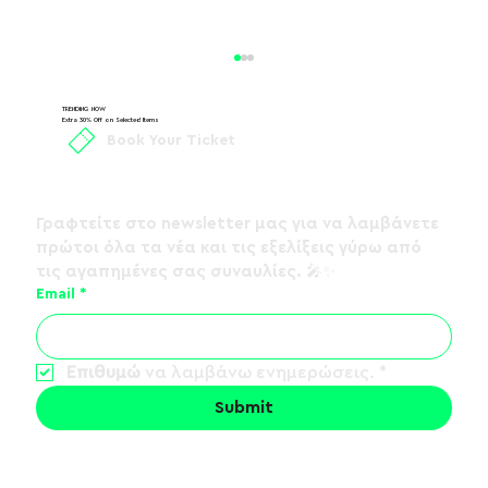
TRENDING NOW
Extra 30% Off on Selected Items
Book Your Ticket
Γραφτείτε στο 
newsletter
 μας για να λαμβάνετε 
πρώτοι όλα τα νέα και τις εξελίξεις γύρω από 
τις αγαπημένες σας συναυλίες. 🎤✨
ΛΟΓΟΣ ΤΙΜΗΣ - Summer Tour 2026
Email
*
Επιθυμώ
 να λαμβάνω ενημερώσεις.
*
Submit