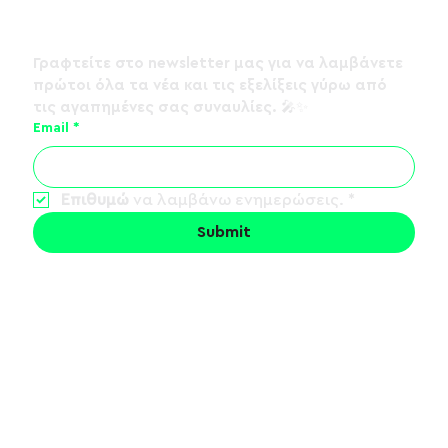
Γραφτείτε στο 
newsletter
 μας για να λαμβάνετε 
πρώτοι όλα τα νέα και τις εξελίξεις γύρω από 
τις αγαπημένες σας συναυλίες. 🎤✨
Email
*
Dani Gambino: Merch re-stock και
Hard Copy Drop
Επιθυμώ
 να λαμβάνω ενημερώσεις.
*
Submit