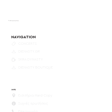
© 2024 by Dynasty Group.
NAVIGATION
CONCERTS
DIENASTY.GR
SKRA DYNASTY
DIENASTY BOUTIQUE
INFO
Εισιτήρια Hard Copy
Συχνές ερωτήσεις
Επικοινωνία