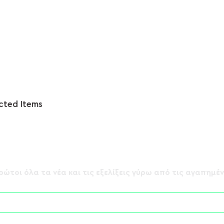
cted Items
ΗΣ - Summer
ΛΟΓΟΣ ΤΙΜΗΣ - "Ένοχοι 
Αθώοι" Pre-Listening
ρώτοι όλα τα νέα και τις εξελίξεις γύρω από τις αγαπημέ
Event