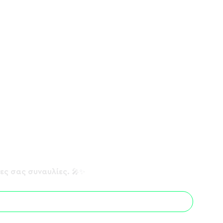
&
νες σας συναυλίες. 🎤✨