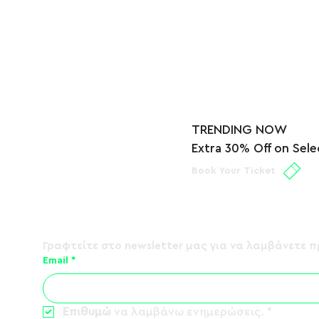
TRENDING NOW
Extra 30% Off on Sele
Book Your Ticket
20 Χρόνια Dynasty - Tour
ΛΟΓΟΣ ΤΙΜ
2026
Tour 2026
Γραφτείτε στο 
newsletter
 μας για να λαμβάνετε π
Email
*
Επιθυμώ
 να λαμβάνω ενημερώσεις.
*