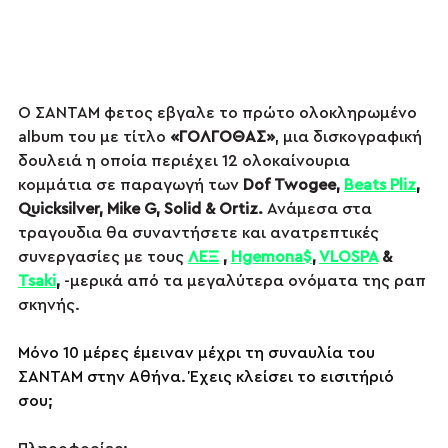
Ο ΣΑΝΤΑΜ φετος εβγαλε το
 πρώτο ολοκληρωμένο 
album του με τίτλο 
«ΓΟΛΓΟΘΑΣ»
, μια δισκογραφική 
δουλειά η οποία περιέχει 12 ολοκαίνουρια 
κομμάτια σε παραγωγή των 
Dof Twogee, 
Beats Pliz
, 
Quicksilver, Mike G, Solid & Ortiz.
 Ανάμεσα στα 
τραγουδια θα συναντήσετε και ανατρεπτικές 
συνεργασίες με τους 
ΛΕΞ
 , 
Hgemona$
, 
VLOSPA
 & 
Tsaki
,
 -μερικά από τα μεγαλύτερα ονόματα της ραπ 
σκηνής. 
Μόνο 10 μέρες έμειναν μέχρι τη συναυλία του 
ΣΑΝΤΑΜ στην Αθήνα. Έχεις κλείσει το εισιτήριό 
σου;