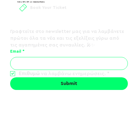
Extra 30% Off on Selected Items
Book Your Ticket
Γραφτείτε στο 
newsletter
 μας για να λαμβάνετε 
πρώτοι όλα τα νέα και τις εξελίξεις γύρω από 
τις αγαπημένες σας συναυλίες. 🎤✨
ΛΟΓΟΣ ΤΙΜΗΣ - Summer Tour 2026
Email
*
Επιθυμώ
 να λαμβάνω ενημερώσεις.
*
Submit