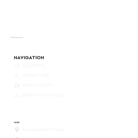
© 2024 by Dynasty Group.
NAVIGATION
CONCERTS
DIENASTY.GR
SKRA DYNASTY
DIENASTY BOUTIQUE
INFO
Εισιτήρια Hard Copy