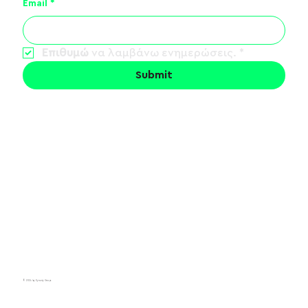
ΛΟΓΟΣ ΤΙΜΗΣ - Summer Tour 2026
Email
*
Επιθυμώ
 να λαμβάνω ενημερώσεις.
*
Submit
© 2024 by Dynasty Group.