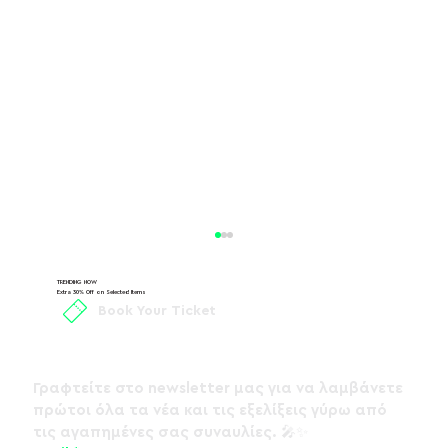
TRENDING NOW
Extra 30% Off on Selected Items
Book Your Ticket
Γραφτείτε στο 
newsletter
 μας για να λαμβάνετε 
πρώτοι όλα τα νέα και τις εξελίξεις γύρω από 
τις αγαπημένες σας συναυλίες. 🎤✨