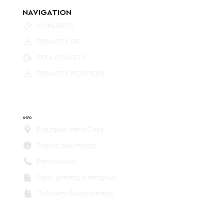
NAVIGATION
CONCERTS
DIENASTY.GR
SKRA DYNASTY
DIENASTY BOUTIQUE
INFO
Εισιτήρια Hard Copy
Συχνές ερωτήσεις
Επικοινωνία
Όροι χρήσης εισιτηρίων
Πολιτική ιδιωτικότητας