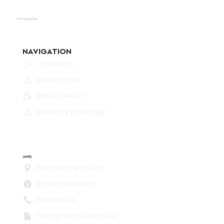
© 2024 by Dynasty Group.
NAVIGATION
CONCERTS
DIENASTY.GR
SKRA DYNASTY
DIENASTY BOUTIQUE
INFO
Εισιτήρια Hard Copy
Συχνές ερωτήσεις
Επικοινωνία