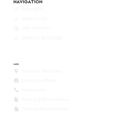
NAVIGATION
CONCERTS
DIENASTY.GR
SKRA DYNASTY
DIENASTY BOUTIQUE
INFO
Εισιτήρια Hard Copy
Συχνές ερωτήσεις
Επικοινωνία
Όροι χρήσης εισιτηρίων
Πολιτική ιδιωτικότητας