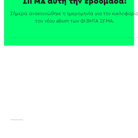
Νέο album από τους ΦΙ ΒΗΤΑ
ΣΙΓΜΑ αυτή την εβδομάδα!
Σήμερα ανακοινώθηκε η ημερομηνία για την κυκλοφορί
του νέου album των ΦΙ ΒΗΤΑ ΣΙΓΜΑ.
© 2024 by Dynasty Group.