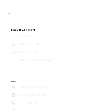
© 2024 by Dynasty Group.
NAVIGATION
CONCERTS
DIENASTY.GR
SKRA DYNASTY
DIENASTY BOUTIQUE
INFO
Εισιτήρια Hard Copy
Συχνές ερωτήσεις
Επικοινωνία